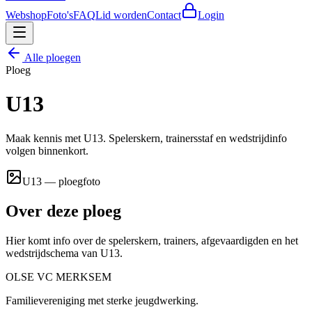
Webshop
Foto's
FAQ
Lid worden
Contact
Login
Alle ploegen
Ploeg
U13
Maak kennis met U13. Spelerskern, trainersstaf en wedstrijdinfo
volgen binnenkort.
U13 — ploegfoto
Over deze ploeg
Hier komt info over de spelerskern, trainers, afgevaardigden en het
wedstrijdschema van
U13
.
OLSE
VC
MERKSEM
Familievereniging met sterke jeugdwerking.