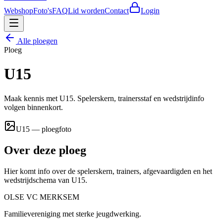
Webshop
Foto's
FAQ
Lid worden
Contact
Login
Alle ploegen
Ploeg
U15
Maak kennis met U15. Spelerskern, trainersstaf en wedstrijdinfo
volgen binnenkort.
U15 — ploegfoto
Over deze ploeg
Hier komt info over de spelerskern, trainers, afgevaardigden en het
wedstrijdschema van
U15
.
OLSE
VC
MERKSEM
Familievereniging met sterke jeugdwerking.