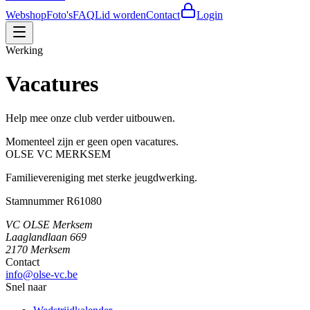
Webshop
Foto's
FAQ
Lid worden
Contact
Login
Werking
Vacatures
Help mee onze club verder uitbouwen.
Momenteel zijn er geen open vacatures.
OLSE
VC
MERKSEM
Familievereniging met sterke jeugdwerking.
Stamnummer R61080
VC OLSE Merksem
Laaglandlaan 669
2170 Merksem
Contact
info@olse-vc.be
Snel naar